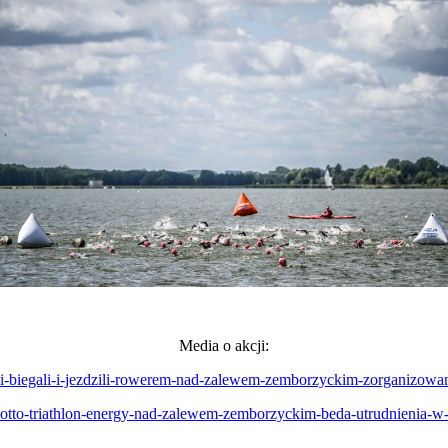
Media o akcji:
li-biegali-i-jezdzili-rowerem-nad-zalewem-zemborzyckim-zorganizowano-
07/lotto-triathlon-energy-nad-zalewem-zemborzyckim-beda-utrudnienia-w-