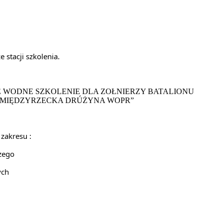
stacji szkolenia.
zakresu :
zego
ych