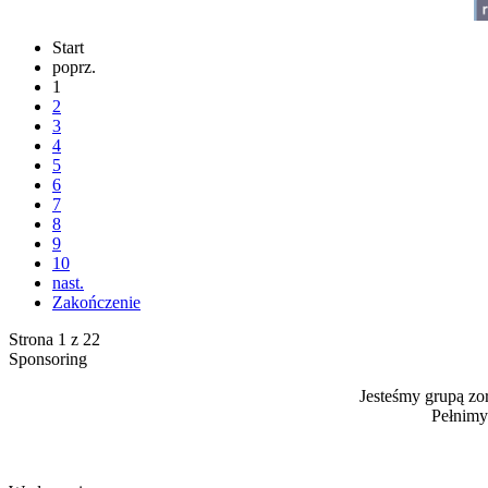
Start
poprz.
1
2
3
4
5
6
7
8
9
10
nast.
Zakończenie
Strona 1 z 22
Sponsoring
Jesteśmy grupą z
Pełnimy