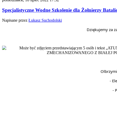
Specjalistyczne Wodne Szkolenie dla Żołnierzy Batal
Napisane przez
Łukasz Suchodolski
Dziękujemy za za
Olbrzymi
- E
- 