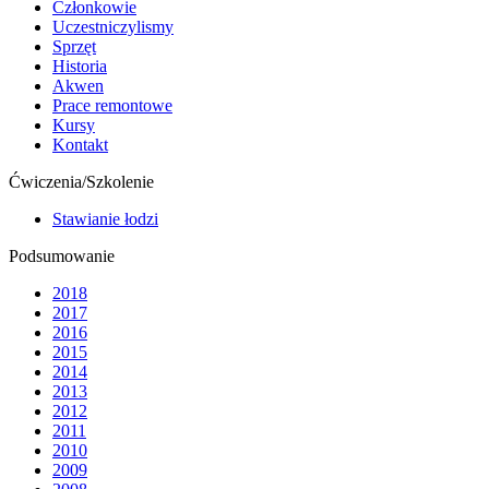
Członkowie
Uczestniczylismy
Sprzęt
Historia
Akwen
Prace remontowe
Kursy
Kontakt
Ćwiczenia/Szkolenie
Stawianie łodzi
Podsumowanie
2018
2017
2016
2015
2014
2013
2012
2011
2010
2009