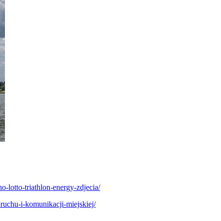
lotto-triathlon-energy-zdjecia/
ruchu-i-komunikacji-miejskiej/