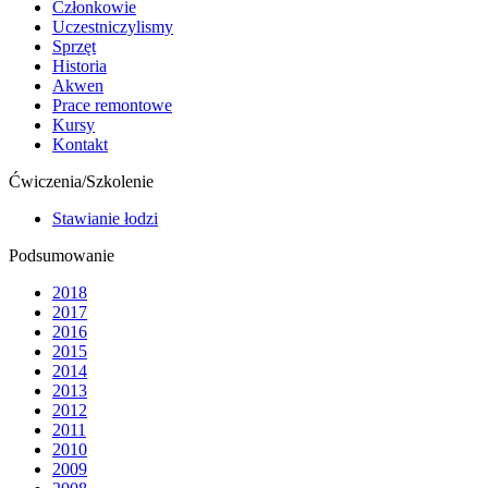
Członkowie
Uczestniczylismy
Sprzęt
Historia
Akwen
Prace remontowe
Kursy
Kontakt
Ćwiczenia/Szkolenie
Stawianie łodzi
Podsumowanie
2018
2017
2016
2015
2014
2013
2012
2011
2010
2009