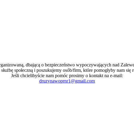
organizowaną, dbającą o bezpieczeństwo wypoczywających nad Zale
 służbę społeczną i poszukujemy osób/firm, które pomogłyby nam się r
Jeśli chcielibyście nam pomóc prosimy o kontakt na e-mail:
druzynawoprnr1@gmail.com