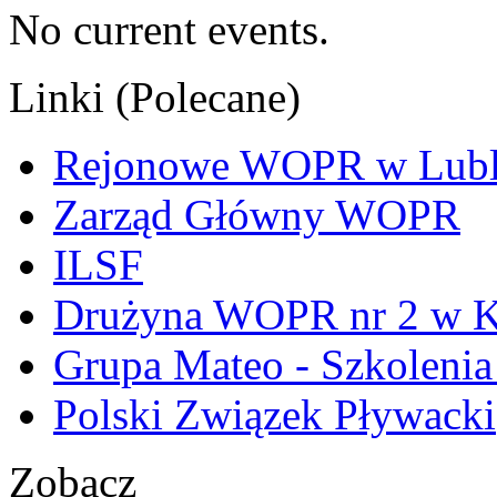
No current events.
Linki (Polecane)
Rejonowe WOPR w Lubl
Zarząd Główny WOPR
ILSF
Drużyna WOPR nr 2 w K
Grupa Mateo - Szkoleni
Polski Związek Pływacki
Zobacz