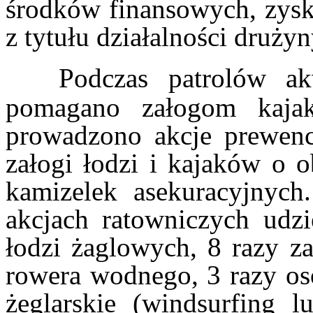
środków finansowych, zy
z tytułu działalności druży
Podczas patrolów a
pomagano załogom kaja
prowadzono akcje prewenc
załogi łodzi i kajaków o 
kamizelek asekuracyjny
akcjach ratowniczych udz
łodzi żaglowych, 8 razy z
rowera wodnego, 3 razy o
żeglarskie (windsurfing l