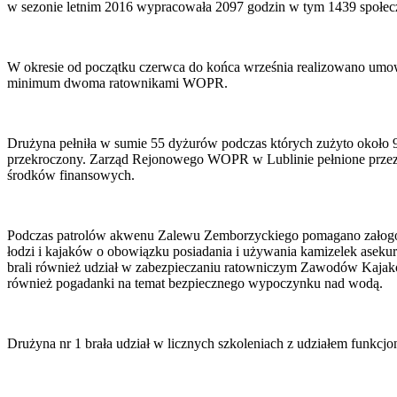
w sezonie letnim 2016 wypracowała 2097 godzin w tym 1439 społ
W okresie od początku czerwca do końca września realizowano umowę
minimum dwoma ratownikami WOPR.
Drużyna pełniła w sumie 55 dyżurów podczas których zużyto około 9
przekroczony. Zarząd Rejonowego WOPR w Lublinie pełnione przez
środków finansowych.
Podczas patrolów akwenu Zalewu Zemborzyckiego pomagano załogom
łodzi i kajaków o obowiązku posiadania i używania kamizelek asek
brali również udział w zabezpieczaniu ratowniczym Zawodów Kajakow
również pogadanki na temat bezpiecznego wypoczynku nad wodą.
Drużyna nr 1 brała udział w licznych szkoleniach z udziałem funkcjon