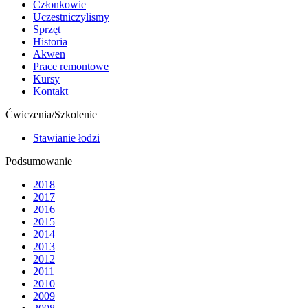
Członkowie
Uczestniczylismy
Sprzęt
Historia
Akwen
Prace remontowe
Kursy
Kontakt
Ćwiczenia/Szkolenie
Stawianie łodzi
Podsumowanie
2018
2017
2016
2015
2014
2013
2012
2011
2010
2009