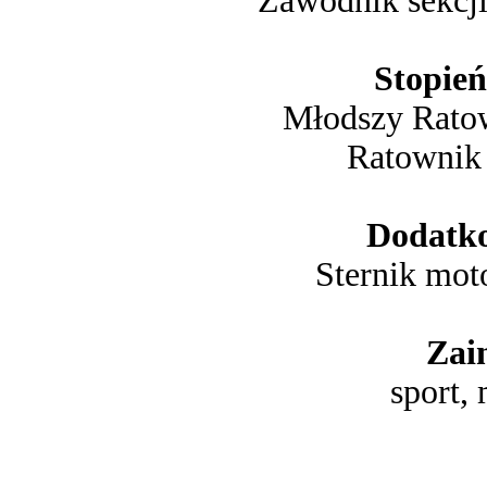
Zawodnik sekc
Stopień
Młodszy Rato
Ratownik
Dodatko
Sternik mot
Zai
sport,