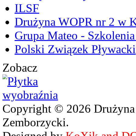
ILSF
Drużyna WOPR nr 2 w K
Grupa Mateo - Szkoleni
Polski Związek Pływacki
Zobacz
Copyright © 2026 Drużyna
Zemborzycki.
Designed by
KoXik and D