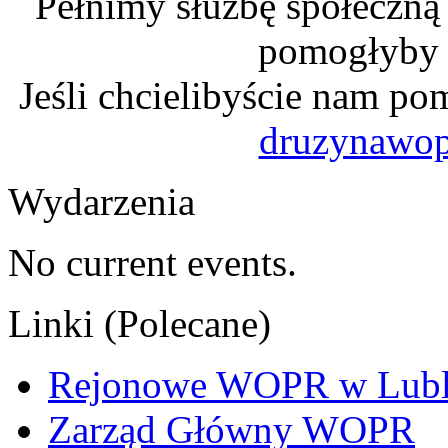
Pełnimy służbę społeczną
pomogłyby n
Jeśli chcielibyście nam po
druzynawo
Wydarzenia
No current events.
Linki (Polecane)
Rejonowe WOPR w Lubl
Zarząd Główny WOPR