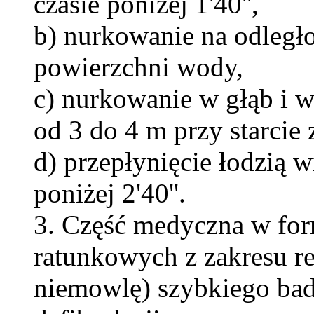
czasie poniżej 1'40'',
b) nurkowanie na odległo
powierzchni wody,
c) nurkowanie w głąb i 
od 3 do 4 m przy starcie
d) przepłynięcie łodzią
poniżej 2'40''.
3. Część medyczna w fo
ratunkowych z zakresu res
niemowlę) szybkiego bada