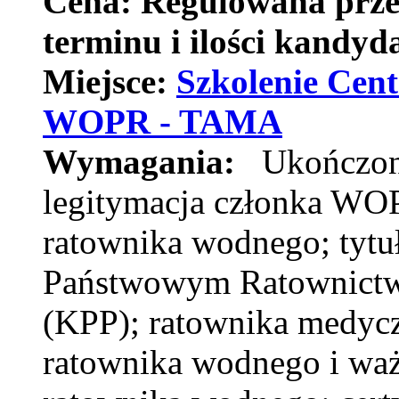
Cena:
Regulowana prze
terminu i ilości kandyd
Miejsce:
Szkolenie Cen
WOPR - TAMA
Wymagania:
Ukończon
legitymacja członka WOP
ratownika wodnego;
tytu
Państwowym Ratownict
(KPP); ratownika medycz
ratownika wodnego i waż