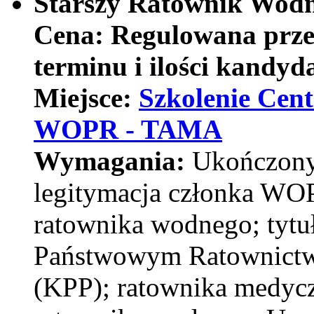
Starszy Ratownik Wod
Cena:
Regulowana prze
terminu i ilości kandy
Miejsce:
Szkolenie Cen
WOPR - TAMA
Wymagania:
Ukończony
legitymacja członka WOP
ratownika wodnego;
tytu
Państwowym Ratownict
(KPP); ratownika medycz