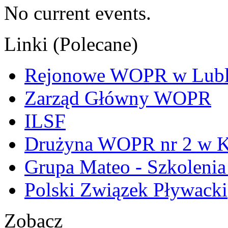
No current events.
Linki (Polecane)
Rejonowe WOPR w Lubl
Zarząd Główny WOPR
ILSF
Drużyna WOPR nr 2 w K
Grupa Mateo - Szkoleni
Polski Związek Pływacki
Zobacz