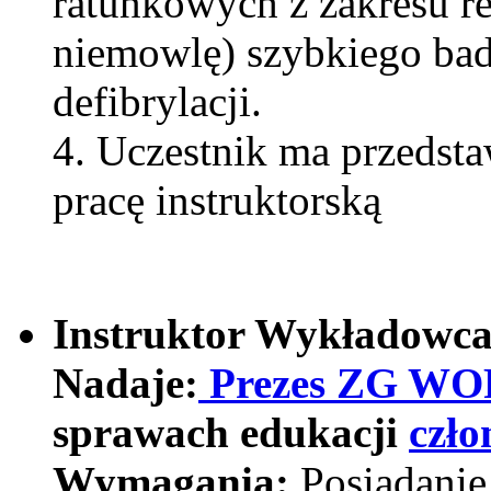
ratunkowych z zakresu res
niemowlę) szybkiego bada
defibrylacji.
4. Uczestnik ma przedst
pracę instruktorską
Instruktor Wykładow
Nadaje:
Prezes ZG W
sprawach edukacji
czł
Wymagania:
Posiadanie