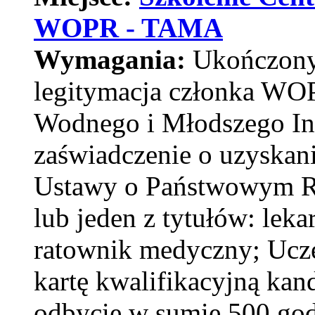
WOPR - TAMA
Wymagania:
Ukończony
legitymacja członka WOP
Wodnego i Młodszego I
zaświadczenie o uzyskani
Ustawy o Państwowym R
lub jeden z tytułów: leka
ratownik medyczny; Ucze
kartę kwalifikacyjną kan
odbycie w sumie 500 god