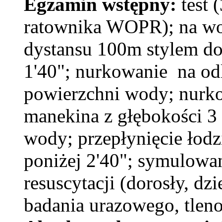
Egzamin wstępny:
test 
ratownika WOPR); na wod
dystansu 100m stylem do
1'40"; nurkowanie na odl
powierzchni wody; nurk
manekina z głębokości 3 
wody; przepłynięcie łod
poniżej 2'40"; symulowan
resuscytacji (dorosły, dz
badania urazowego, tlenot