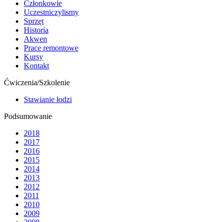
Członkowie
Uczestniczylismy
Sprzęt
Historia
Akwen
Prace remontowe
Kursy
Kontakt
Ćwiczenia/Szkolenie
Stawianie łodzi
Podsumowanie
2018
2017
2016
2015
2014
2013
2012
2011
2010
2009