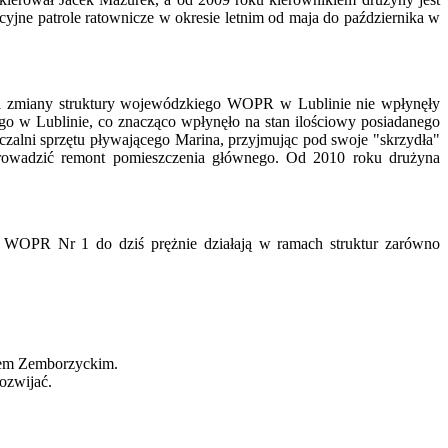
e patrole ratownicze w okresie letnim od maja do października w
k i zmiany struktury wojewódzkiego WOPR w Lublinie nie wpłynęły
go w Lublinie, co znacząco wpłynęło na stan ilościowy posiadanego
alni sprzętu pływającego Marina, przyjmując pod swoje "skrzydła"
rowadzić remont pomieszczenia głównego. Od 2010 roku drużyna
y WOPR Nr 1 do dziś prężnie działają w ramach struktur zarówno
wem Zemborzyckim.
ozwijać.