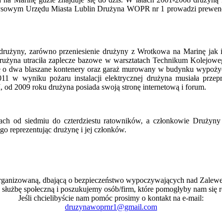
sowym Urzędu Miasta Lublin Drużyna WOPR nr 1 prowadzi prewencyjn
ji drużyny, zarówno przeniesienie drużyny z Wrotkowa na Marinę ja
drużyna utraciła zaplecze bazowe w warsztatach Technikum Kolejowe
 o dwa blaszane kontenery oraz garaż murowany w budynku wypożycz
 w wyniku pożaru instalacji elektrycznej drużyna musiała przep
od 2009 roku drużyna posiada swoją stronę internetową i forum.
ach od siedmiu do czterdziestu ratowników, a członkowie Drużyn
reprezentując drużynę i jej członków.
organizowaną, dbającą o bezpieczeństwo wypoczywających nad Zale
 służbę społeczną i poszukujemy osób/firm, które pomogłyby nam się r
Jeśli chcielibyście nam pomóc prosimy o kontakt na e-mail:
druzynawoprnr1@gmail.com