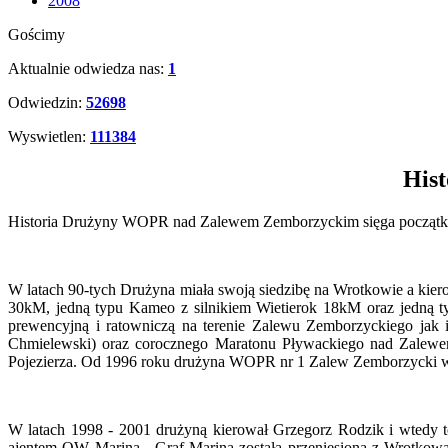
2008
Gościmy
Aktualnie odwiedza nas:
1
Odwiedzin:
52698
Wyswietlen:
111384
His
Historia Drużyny WOPR nad Zalewem Zemborzyckim sięga początków 
W latach 90-tych Drużyna miała swoją siedzibę na Wrotkowie a kier
30kM, jedną typu Kameo z silnikiem Wietierok 18kM oraz jedną ty
prewencyjną i ratowniczą na terenie Zalewu Zemborzyckiego jak 
Chmielewski) oraz corocznego Maratonu Pływackiego nad Zalewe
Pojezierza. Od 1996 roku drużyna WOPR nr 1 Zalew Zemborzycki w 
W latach 1998 - 2001 drużyną kierował Grzegorz Rodzik i wtedy
ajentem OW Marina - Graf-Marina została przeniesiona z Wrotkowa