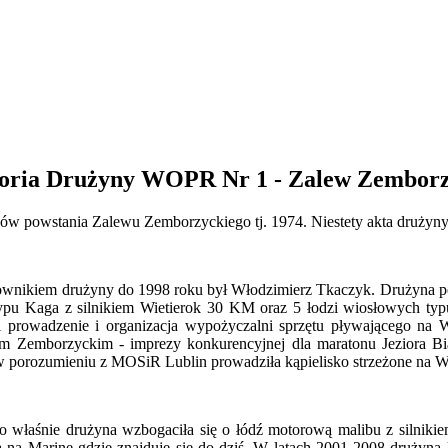
toria Drużyny WOPR Nr 1 - Zalew Zemborz
powstania Zalewu Zemborzyckiego tj. 1974. Niestety akta drużyny z
ownikiem drużyny do 1998 roku był Włodzimierz Tkaczyk. Drużyna pos
pu Kaga z silnikiem Wietierok 30 KM oraz 5 łodzi wiosłowych typu
i prowadzenie i organizacja wypożyczalni sprzętu pływającego na W
m Zemborzyckim - imprezy konkurencyjnej dla maratonu Jeziora Bi
porozumieniu z MOSiR Lublin prowadziła kąpielisko strzeżone na Wr
 to właśnie drużyna wzbogaciła się o łódź motorową malibu z siln
 na Marinę gdzie znajduje się do dziś. W latach 2001-2008 drużyną 