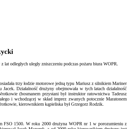
ycki
 lat odległych uległy zniszczeniu podczas pożaru biura WOPR.
iadała trzy łodzie motorowe jedną typu Mariusz z silnikiem Mariner
 Jacek. Działalność drużyny obejmowała w tych latach działalność
rotkowie (bosmanem przystani był instruktor ratownictwa Tadeusz
ałego i wchodzącej w skład imprez zwanych potocznie Maratonem
otkowie, kierownikiem kąpieliska był Grzegorz Rodzik.
ikiem FSO 1500. W roku 2000 drużyna WOPR nr 1 w porozumieniu z
kierował Jacek Mazurek, a od 2009 roku kierownikiem drużyny jest