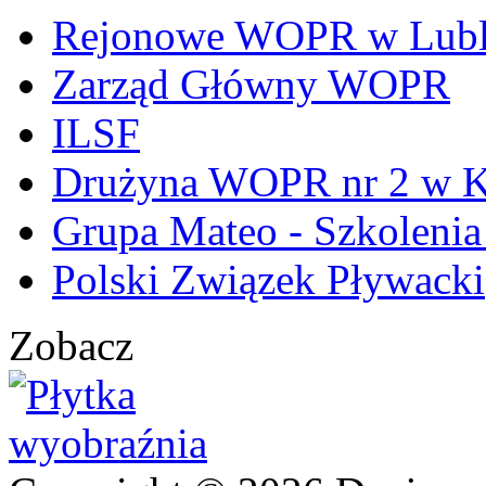
Rejonowe WOPR w Lubl
Zarząd Główny WOPR
ILSF
Drużyna WOPR nr 2 w K
Grupa Mateo - Szkoleni
Polski Związek Pływacki
Zobacz