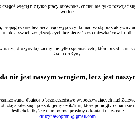
oś więcej niż tylko pracy ratownika, chcieli nie tylko rozwijać się
wodne.
cza, propagowanie bezpiecznego wypoczynku nad wodą oraz aktywny u
zaju inicjatywach zwiększających bezpieczeństwo mieszkańców Lublin
aszej drużyny będziemy nie tylko spełniać cele, które przed nami stoj
życiu drużyny.
a nie jest naszym wrogiem, lecz jest nas
organizowaną, dbającą o bezpieczeństwo wypoczywających nad Zale
 służbę społeczną i poszukujemy osób/firm, które pomogłyby nam się r
Jeśli chcielibyście nam pomóc prosimy o kontakt na e-mail:
druzynawoprnr1@gmail.com