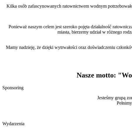
Kilka osób zafascynowanych ratownictwem wodnym potrzebowało czeg
Ponieważ naszym celem jest szeroko pojęta działalność ratowni
miasta, bierzemy udział w różnego rod
Mamy nadzieję, że dzięki wytrwałości oraz doświadczeniu członków n
Nasze motto:
"Wod
Sponsoring
Jesteśmy grupą z
Pełnimy
Wydarzenia