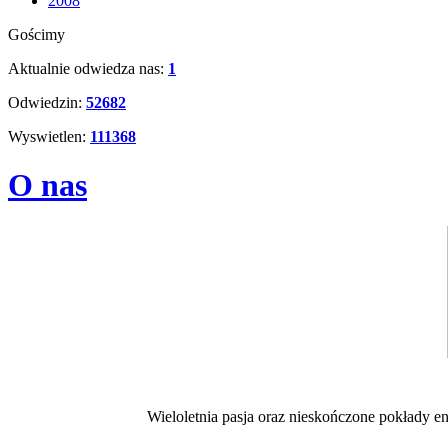
2008
Gościmy
Aktualnie odwiedza nas:
1
Odwiedzin:
52682
Wyswietlen:
111368
O nas
Wieloletnia pasja oraz nieskończone pokłady 