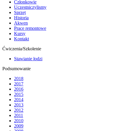
Członkowie
Uczestniczylismy
Sprzęt
Historia
Akwen
Prace remontowe
Kursy
Kontakt
Ćwiczenia/Szkolenie
Stawianie łodzi
Podsumowanie
2018
2017
2016
2015
2014
2013
2012
2011
2010
2009