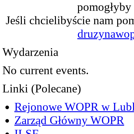
pomogłyby n
Jeśli chcielibyście nam po
druzynawo
Wydarzenia
No current events.
Linki (Polecane)
Rejonowe WOPR w Lubl
Zarząd Główny WOPR
ILSF