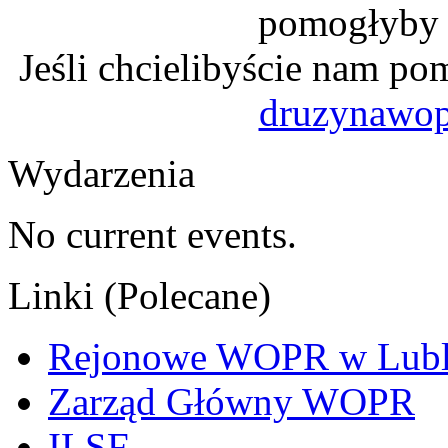
pomogłyby n
Jeśli chcielibyście nam po
druzynawo
Wydarzenia
No current events.
Linki (Polecane)
Rejonowe WOPR w Lubl
Zarząd Główny WOPR
ILSF