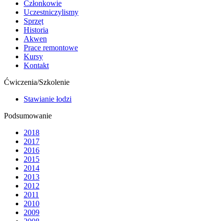
Członkowie
Uczestniczylismy
Sprzęt
Historia
Akwen
Prace remontowe
Kursy
Kontakt
Ćwiczenia/Szkolenie
Stawianie łodzi
Podsumowanie
2018
2017
2016
2015
2014
2013
2012
2011
2010
2009