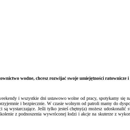
atownictwo wodne, chcesz rozwijać swoje umiejętności ratownicze i
weekendy i wszystkie dni ustawowo wolne od pracy, spotykamy się
rzyjemnie i bezpiecznie. W czasie wolnym od patroli mamy do dysp
ci są wystarczające. Jeśli tylko jesteś chętny(a) możesz udoskonalić
olenie z podnoszenia wywróconej łodzi i akcje na skuterze z wykor