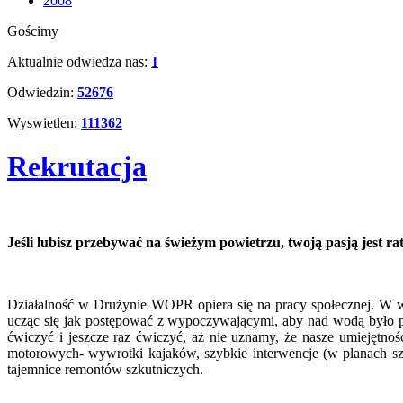
2008
Gościmy
Aktualnie odwiedza nas:
1
Odwiedzin:
52676
Wyswietlen:
111362
Rekrutacja
Jeśli lubisz przebywać na świeżym powietrzu, twoją pasją jest r
Działalność w Drużynie WOPR opiera się na pracy społecznej. W 
ucząc się jak postępować z wypoczywającymi, aby nad wodą było p
ćwiczyć i jeszcze raz ćwiczyć, aż nie uznamy, że nasze umiejętnoś
motorowych- wywrotki kajaków, szybkie interwencje (w planach szk
tajemnice remontów szkutniczych.