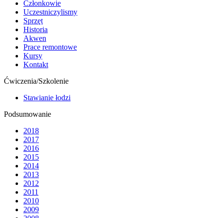
Członkowie
Uczestniczylismy
Sprzęt
Historia
Akwen
Prace remontowe
Kursy
Kontakt
Ćwiczenia/Szkolenie
Stawianie łodzi
Podsumowanie
2018
2017
2016
2015
2014
2013
2012
2011
2010
2009