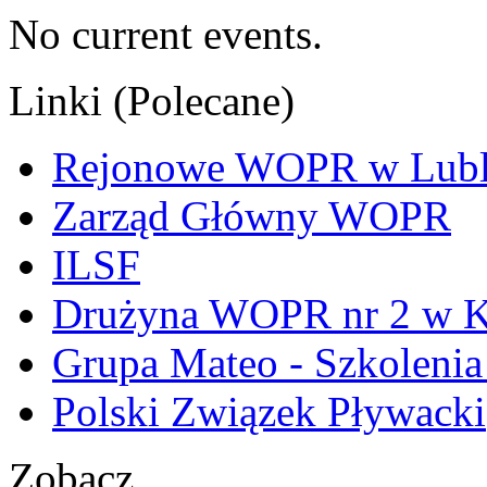
No current events.
Linki (Polecane)
Rejonowe WOPR w Lubl
Zarząd Główny WOPR
ILSF
Drużyna WOPR nr 2 w K
Grupa Mateo - Szkoleni
Polski Związek Pływacki
Zobacz