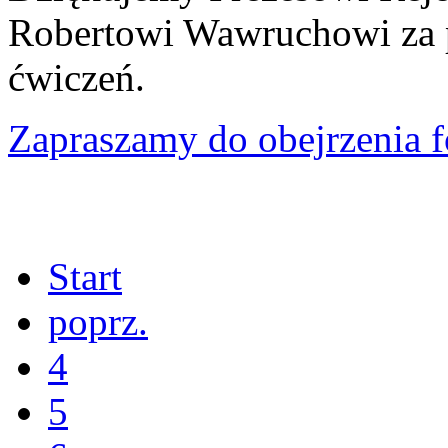
Robertowi Wawruchowi za p
ćwiczeń.
Zapraszamy do obejrzenia fo
Start
poprz.
4
5