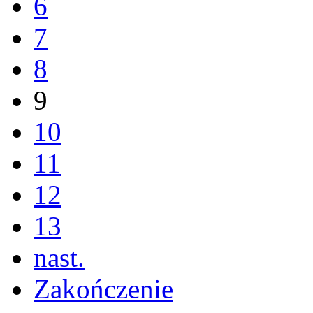
6
7
8
9
10
11
12
13
nast.
Zakończenie