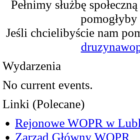
Pełnimy służbę społeczną
pomogłyby n
Jeśli chcielibyście nam po
druzynawo
Wydarzenia
No current events.
Linki (Polecane)
Rejonowe WOPR w Lubl
Zarząd Główny WOPR