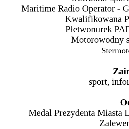
Maritime Radio Operator - 
Kwalifikowana P
Płetwonurek PADI
Motorowodny
Stermot
Zai
sport, inf
Od
Medal Prezydenta Miasta L
Zalewe