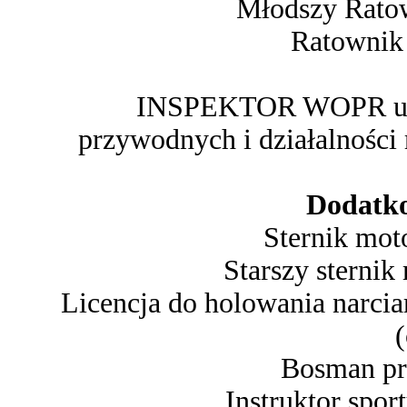
Młodszy Rato
Ratownik
INSPEKTOR WOPR upra
przywodnych i działalnośc
Dodatko
Sternik mot
Starszy sterni
Licencja do holowania narci
Bosman pr
Instruktor spor