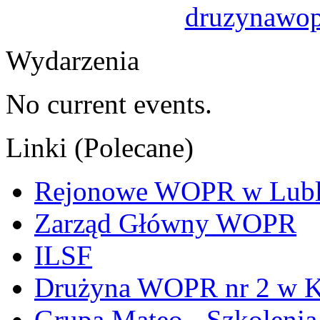
druzynawo
Wydarzenia
No current events.
Linki (Polecane)
Rejonowe WOPR w Lubl
Zarząd Główny WOPR
ILSF
Drużyna WOPR nr 2 w K
Grupa Mateo - Szkoleni