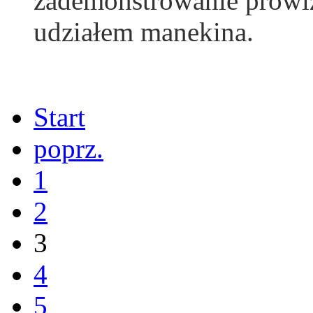
zademonstrowanie prowiz
udziałem manekina.
Start
poprz.
1
2
3
4
5